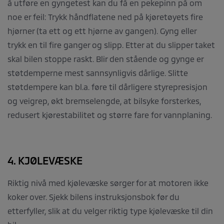
å utføre en gyngetest kan du få en pekepinn på om
noe er feil: Trykk håndflatene ned på kjøretøyets fire
hjørner (ta ett og ett hjørne av gangen). Gyng eller
trykk en til fire ganger og slipp. Etter at du slipper taket
skal bilen stoppe raskt. Blir den stående og gynge er
støtdemperne mest sannsynligvis dårlige. Slitte
støtdempere kan bl.a. føre til dårligere styrepresisjon
og veigrep, økt bremselengde, at bilsyke forsterkes,
redusert kjørestabilitet og større fare for vannplaning.
4. KJØLEVÆSKE
Riktig nivå med kjølevæske sørger for at motoren ikke
koker over. Sjekk bilens instruksjonsbok før du
etterfyller, slik at du velger riktig type kjølevæske til din