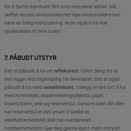
for å fjerne eventuell film som reduserer sikten. Når
skiftet du sist vindusviskerne? Nye vindusviskere kan
være en billig livsforsikring. Husk også å ha nok
spylervæske til hele turen.
7. PÅBUDT UTSTYR
Det er påbudt å ha en
refleksvest
i bilen. Sørg for at
den ligger lett tilgjengelig fra førersetet. Det er også
påbudt å ha med
varseltrekant
. I tillegg er det lurt å ha
med lommelykt, skademeldingsskjema, papir,
blyant/penn, jekk og reservehjul. Dersom bilen din ikke
har reservehjul er det smart å sjekke at
dekktettemiddelet ikke har overskredet
holdbarhetsdato. Gjør deg gjerne kjent med utstyret