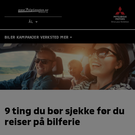
ÅL
BILER
KAMPANJER
VERKSTED
MER
TIPS OG RÅD
KONTAKT
BESTILL VERKSTEDTIME
MIN BIL
9 ting du bør sjekke før du
reiser på bilferie