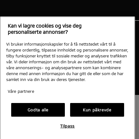
Kan vi lagre cookies og vise deg
personaliserte annonser?
Bilplaneten, Ål
Vi bruker informasjonskapsler for å få nettstedet vårt til å
fungere ordentlig, tilpasse innholdet og personalisere annonser,
Sundrevegen 170 3570 ÅL
tilby funksjoner knyttet til sosiale medier og analysere trafikken
vår. Vi deler informasjon om din bruk av nettstedet vårt med
Personvern og cookies
Mitsubishi-motors.no
våre annonserings- og analysepartnere som kan kombinere
denne med annen informasjon du har gitt de eller som de har
samlet inn via din bruk av deres tjenester.
Vi tar forbehold om skrivefeil, feil på innhold og priser.
Våre partnere
Godta alle
Kun påkrevde
Tilpass