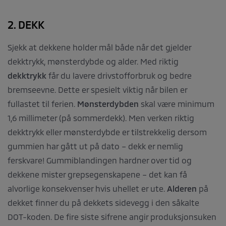
2. DEKK
Sjekk at dekkene holder mål både når det gjelder
dekktrykk, mønsterdybde og alder. Med riktig
dekktrykk
får du lavere drivstofforbruk og bedre
bremseevne. Dette er spesielt viktig når bilen er
fullastet til ferien.
Mønsterdybden
skal være minimum
1,6 millimeter (på sommerdekk). Men verken riktig
dekktrykk eller mønsterdybde er tilstrekkelig dersom
gummien har gått ut på dato – dekk er nemlig
ferskvare! Gummiblandingen hardner over tid og
dekkene mister grepsegenskapene – det kan få
alvorlige konsekvenser hvis uhellet er ute.
Alderen
på
dekket finner du på dekkets sidevegg i den såkalte
DOT-koden. De fire siste sifrene angir produksjonsuken