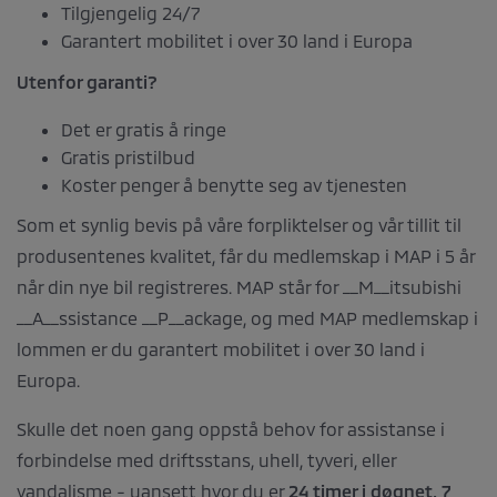
Tilgjengelig 24/7
Garantert mobilitet i over 30 land i Europa
Utenfor garanti?
Det er gratis å ringe
Gratis pristilbud
Koster penger å benytte seg av tjenesten
Som et synlig bevis på våre forpliktelser og vår tillit til
produsentenes kvalitet, får du medlemskap i MAP i 5 år
når din nye bil registreres. MAP står for __M__itsubishi
__A__ssistance __P__ackage, og med MAP medlemskap i
lommen er du garantert mobilitet i over 30 land i
Europa.
Skulle det noen gang oppstå behov for assistanse i
forbindelse med driftsstans, uhell, tyveri, eller
vandalisme - uansett hvor du er
24 timer i døgnet, 7