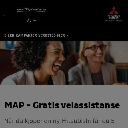
ÅL
BILER
KAMPANJER
VERKSTED
MER
TIPS OG RÅD
KONTAKT
BESTILL VERKSTEDTIME
MIN BIL
MAP - Gratis veiassistanse
Når du kjøper en ny Mitsubishi får du 5