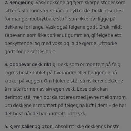
2. Rengjøring
. Vask dekkene og fjern skarpe stener som
sitter fast i mønsteret når du bytter de. Dekk utsettes
for mange nedbrytbare stoff som ikke bør ligge på
dekkene for lenge. Vask også felgene godt. Bruk mildt
såpevann som ikke tørker ut gummien, gi felgene ett
beskyttende lag med voks og la de gjerne lufttørke
godt før de settes bort.
3. Oppbevar dekk riktig
. Dekk som er montert på felg
lagres best stablet på hverandre eller hengende på
kroker på veggen. Om hjulene står så risikerer dekkene
å miste formen av sin egen vekt. Løse dekk kan
derimot stå, men bør da roteres med jevne mellomrom.
Om dekkene er montert på felger, ha luft i dem – de har
det best når de har normalt lufttrykk.
4. Kjemikalier og ozon.
Absolutt ikke dekkenes beste