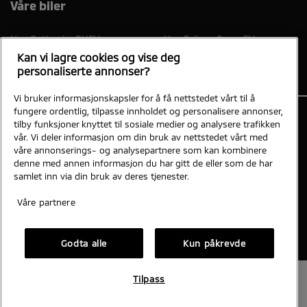
Våre biler
Nye Outlander PHEV
Nye Eclipse Cross EV
Kan vi lagre cookies og vise deg
personaliserte annonser?
Vi bruker informasjonskapsler for å få nettstedet vårt til å
fungere ordentlig, tilpasse innholdet og personalisere annonser,
tilby funksjoner knyttet til sosiale medier og analysere trafikken
vår. Vi deler informasjon om din bruk av nettstedet vårt med
Bilplaneten, Ål
våre annonserings- og analysepartnere som kan kombinere
Sundrevegen 170 3570 ÅL
denne med annen informasjon du har gitt de eller som de har
samlet inn via din bruk av deres tjenester.
Personvern og cookies
Mitsubishi-motors.no
Våre partnere
Vi tar forbehold om skrivefeil, feil på innhold og priser.
Godta alle
Kun påkrevde
Tilpass