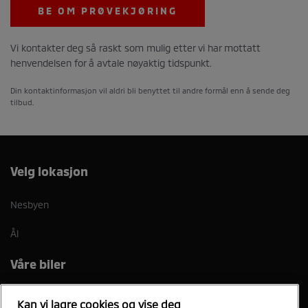
BE OM PRØVEKJØRING
Vi kontakter deg så raskt som mulig etter vi har mottatt
henvendelsen for å avtale nøyaktig tidspunkt.
Din kontaktinformasjon vil aldri bli benyttet til andre formål enn å sende deg
tilbud.
Velg lokasjon
Nesbyen
Ål
Våre biler
Nye Outlander PHEV
Nye Eclipse Cross EV
Kan vi lagre cookies og vise deg