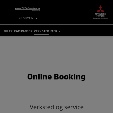
NESBYEN
BILER
KAMPANJER
VERKSTED
MER
TIPS OG RÅD
BRUKTBILER
KONTAKT
BESTILL VERKSTEDTIME
Online Booking
MIN BIL