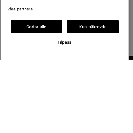
Våre partnere
Godta alle
Kun påkrevde
Tilpass
Bilplaneten, Nesbyen
Telefon
32 07 25 00
Åpningstider
Ansatte
Kart og adresse