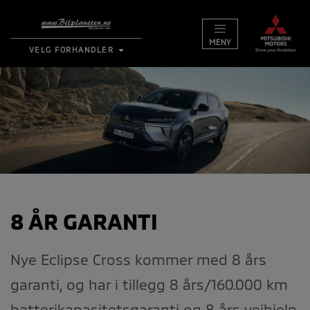
MENY
VELG FORHANDLER
BILER
KAMPANJER
VERKSTED
TIPS OG RÅD
KONTAKT
8 ÅR GARANTI
MIN BIL
Nye Eclipse Cross kommer med 8 års
garanti, og har i tillegg 8 års/160.000 km
batterikapasitetsgaranti og 8 års veihjelp