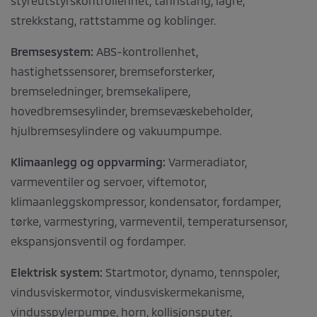
styreutstyrskontrollenhet, tannstang, lagre,
strekkstang, rattstamme og koblinger.
Bremsesystem:
ABS-kontrollenhet,
hastighetssensorer, bremseforsterker,
bremseledninger, bremsekalipere,
hovedbremsesylinder, bremsevæskebeholder,
hjulbremsesylindere og vakuumpumpe.
Klimaanlegg og oppvarming:
Varmeradiator,
varmeventiler og servoer, viftemotor,
klimaanleggskompressor, kondensator, fordamper,
tørke, varmestyring, varmeventil, temperatursensor,
ekspansjonsventil og fordamper.
Elektrisk system:
Startmotor, dynamo, tennspoler,
vindusviskermotor, vindusviskermekanisme,
vindusspylerpumpe, horn, kollisjonsputer,