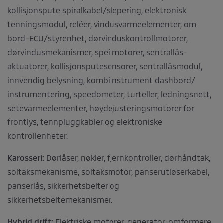
kollisjonspute spiralkabel/slepering, elektronisk
tenningsmodul, reléer, vindusvarmeelementer, om
bord-ECU/styrenhet, dørvinduskontrollmotorer,
dørvindusmekanismer, speilmotorer, sentrallås-
aktuatorer, kollisjonsputesensorer, sentrallåsmodul,
innvendig belysning, kombiinstrument dashbord/
instrumentering, speedometer, turteller, ledningsnett,
setevarmeelementer, høydejusteringsmotorer for
frontlys, tennpluggkabler og elektroniske
kontrollenheter.
Karosseri:
Dørlåser, nøkler, fjernkontroller, dørhåndtak,
soltaksmekanisme, soltaksmotor, panserutløserkabel,
panserlås, sikkerhetsbelter og
sikkerhetsbeltemekanismer.
Hybrid drift:
Elektriske motorer, generator, omformere,