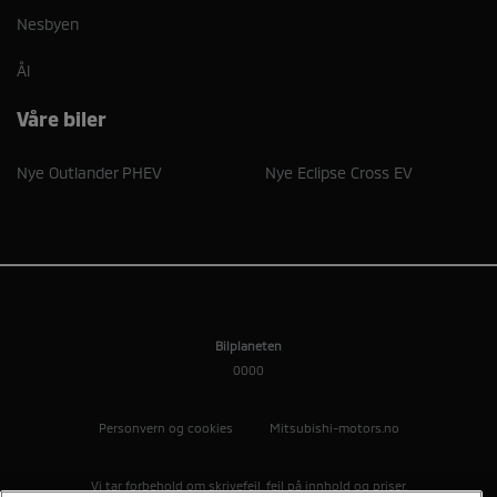
Nesbyen
Ål
Våre biler
Nye Outlander PHEV
Nye Eclipse Cross EV
Bilplaneten
0000
Personvern og cookies
Mitsubishi-motors.no
Vi tar forbehold om skrivefeil, feil på innhold og priser.