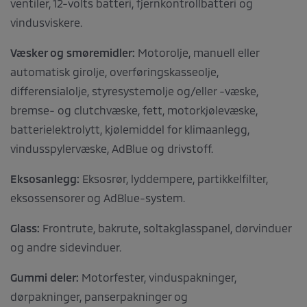
ventiler, 12-volts batteri, fjernkontrollbatteri og
vindusviskere.
Væsker og smøremidler:
Motorolje, manuell eller
automatisk girolje, overføringskasseolje,
differensialolje, styresystemolje og/eller -væske,
bremse- og clutchvæske, fett, motorkjølevæske,
batterielektrolytt, kjølemiddel for klimaanlegg,
vindusspylervæske, AdBlue og drivstoff.
Eksosanlegg:
Eksosrør, lyddempere, partikkelfilter,
eksossensorer og AdBlue-system.
Glass:
Frontrute, bakrute, soltakglasspanel, dørvinduer
og andre sidevinduer.
Gummi deler:
Motorfester, vinduspakninger,
dørpakninger, panserpakninger og