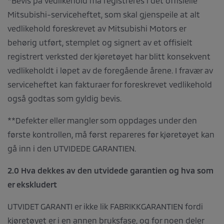
*Bevis på vedlikehold må registreres i det offisielle
Mitsubishi-serviceheftet, som skal gjenspeile at alt
vedlikehold foreskrevet av Mitsubishi Motors er
behørig utført, stemplet og signert av et offisielt
registrert verksted der kjøretøyet har blitt konsekvent
vedlikeholdt i løpet av de foregående årene. I fravær av
serviceheftet kan fakturaer for foreskrevet vedlikehold
også godtas som gyldig bevis.
**Defekter eller mangler som oppdages under den
første kontrollen, må først repareres før kjøretøyet kan
gå inn i den UTVIDEDE GARANTIEN.
2.0 Hva dekkes av den utvidede garantien og hva som
er ekskludert
UTVIDET GARANTI er ikke lik FABRIKKGARANTIEN fordi
kjøretøyet er i en annen bruksfase, og for noen deler